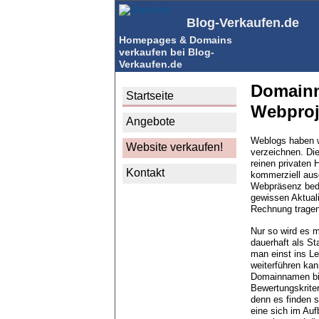
Direkt
zum
Blog-Verkaufen.de
Inhalt
Homepages & Domains
verkaufen bei Blog-
Verkaufen.de
Domainn
Hauptnavigation
Startseite
Webproj
Angebote
Weblogs haben w
Website verkaufen!
verzeichnen. Die
reinen privaten
Kontakt
kommerziell aus
Webpräsenz bedü
gewissen Aktuali
Rechnung tragen
Nur so wird es m
dauerhaft als S
man einst ins L
weiterführen kan
Domainnamen bis
Bewertungskriter
denn es finden s
eine sich im Auf