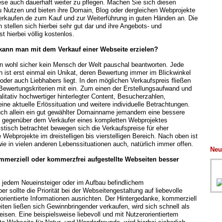
ese auch dauerhaft weiter zu pflegen. Machen Sie sich diesen
 Nutzen und bieten ihre Domain, Blog oder dergleichen Webprojekte
verkaufen.de zum Kauf und zur Weiterführung in guten Händen an. Die
stellen sich hierbei sehr gut dar und ihre Angebots- und
st hierbei völlig kostenlos.
kann man mit dem Verkauf einer Webseite erzielen?
n wohl sicher kein Mensch der Welt pauschal beantworten. Jede
h ist erst einmal ein Unikat, deren Bewertung immer im Blickwinkel
oder auch Liebhabers liegt. In den möglichen Verkaufspreis fließen
Bewertungskriterien mit ein. Zum einen der Erstellungsaufwand und
itativ hochwertiger hinterlegter Content, Besucherzahlen,
ine aktuelle Erlössituation und weitere individuelle Betrachtungen.
uch allein ein gut gewählter Domainname jemandem eine bessere
n gegenüber dem Verkäufer eines kompletten Webprojektes
stisch betrachtet bewegen sich die Verkaufspreise für eher
e Webprojekte im dreistelligen bis vierstelligen Bereich. Nach oben ist
wie in vielen anderen Lebenssituationen auch, natürlich immer offen.
Neu
mmerziell oder kommerzfrei aufgestellte Webseiten besser
 jedem Neueinsteiger oder im Aufbau befindlichem
er sollte die Priorität bei der Webseitengestaltung auf liebevolle
orientierte Informationen ausrichten. Der Hintergedanke, kommerziell
iten ließen sich Gewinnbringender verkaufen, wird sich schnell als
isen. Eine beispielsweise liebevoll und mit Nutzerorientiertem