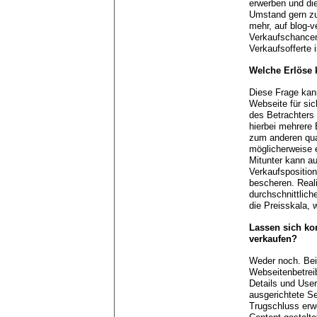
erwerben und di
Umstand gern zu
mehr, auf blog-
Verkaufschancen 
Verkaufsofferte i
Welche Erlöse 
Diese Frage kan
Webseite für sic
des Betrachters 
hierbei mehrere 
zum anderen qual
möglicherweise e
Mitunter kann a
Verkaufspositio
bescheren. Reali
durchschnittlich
die Preisskala, 
Lassen sich ko
verkaufen?
Weder noch. Bei
Webseitenbetreib
Details und User
ausgerichtete Se
Trugschluss erwe