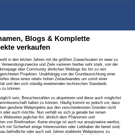
amen, Blogs & Komplette
ekte verkaufen
ohl in den letzten Jahren mit die größten Zuwachsraten im www zu
 Verwendungszwecke und Ziele variieren hierbei sehr stark, von der
 Homepage über Community ähnlichen Weblogs bis hin zu rein
gerichteten Projekten. Unabhängig von der Grundausrichtung einer
rfen diese eines relativ hohen Zeitaufwandes um somit einer
tät und den sich ständig erweiternden technischen Standards
 zu können.
öglich sein, Besucherzahlen zu akquirieren und diese auch möglichst
tammleserschaft halten zu können. Häufig kommt es jedoch vor, dass
eben gerufene Webprojekte aus den verschiedensten Gründen nicht
n oder auch möchte. Nun verhält es sich ja gerade bei reinen
 Webseiten jeglicher Art, ähnlich dem Phänomen und
ien von Briefmarken. Keine einzige ist auch nur ansatzweise wertlos,
ich mit Sicherheit einige Interessenten oder Liebhaber die bereit sind,
bau befindliche oder auch seit Jahren etablierte Webpräsenz zu