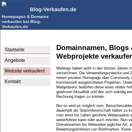
Direkt
zum
Blog-Verkaufen.de
Inhalt
Homepages & Domains
verkaufen bei Blog-
Verkaufen.de
Domainnamen, Blogs 
Hauptnavigation
Startseite
Webprojekte verkaufe
Angebote
Weblogs haben wohl in den letzten Jahren 
Website verkaufen!
verzeichnen. Die Verwendungszwecke und Ziel
reinen privaten Homepage über Community ä
Kontakt
kommerziell ausgerichteten Projekten. Unab
Webpräsenz bedürfen diese eines relativ ho
gewissen Aktualität und den sich ständig e
Rechnung tragen zu können.
Nur so wird es möglich sein, Besucherzahle
dauerhaft als Stammleserschaft halten zu k
man einst ins Leben gerufene Webprojekte 
weiterführen kann oder auch möchte. Nun ver
Domainnamen bis Webseiten jeglicher Art,
Bewertungskriterien von Briefmarken. Keine 