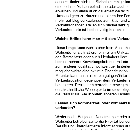
denn es finden sich mit Sicherheit einige Int
eine sich im Aufbau befindliche oder auch s
erwerben und diese auch dauerhaft weiter z
Umstand gern zu Nutzen und bieten ihre Do
mehr, auf blog-verkaufen.de zum Kauf und z
Verkaufschancen stellen sich hierbei sehr g
Verkaufsofferte ist hierbei völlig kostenlos.
Welche Erlöse kann man mit dem Verkauf 
Diese Frage kann wohl sicher kein Mensch 
Webseite für sich ist erst einmal ein Unika
des Betrachters oder auch Liebhabers liegt.
hierbei mehrere Bewertungskriterien mit ein
zum anderen qualitativ hochwertiger hinterl
möglicherweise eine aktuelle Erlössituation 
Mitunter kann auch allein ein gut gewählt
Verkaufsposition gegenüber dem Verkäufer 
bescheren. Realistisch betrachtet bewegen s
durchschnittliche Webprojekte im dreistellige
die Preisskala, wie in vielen anderen Lebens
Lassen sich kommerziell oder kommerzfre
verkaufen?
Weder noch. Bei jedem Neueinsteiger oder 
Webseitenbetreiber sollte die Priorität bei d
Details und Userorientierte Informationen a